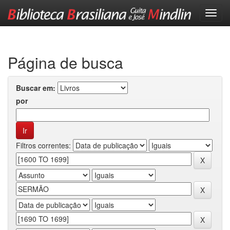
Skip
navigation
Página de busca
Buscar em:
por
Filtros correntes: