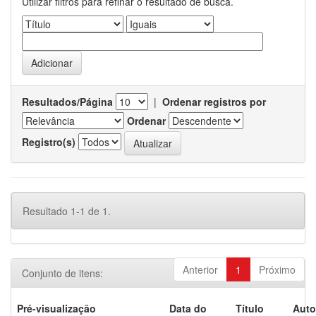
Utilizar filtros para refinar o resultado de busca.
Resultados/Página
|
Ordenar registros por
Ordenar
Registro(s)
Resultado 1-1 de 1.
Anterior
1
Próximo
Conjunto de itens:
Pré-visualização
Data do
Título
Auto