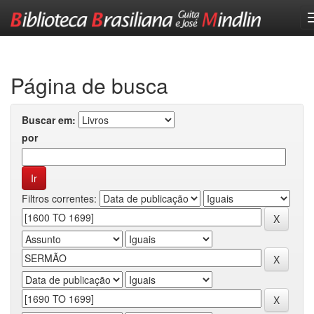
Skip
navigation
Página de busca
Buscar em:
por
Filtros correntes: