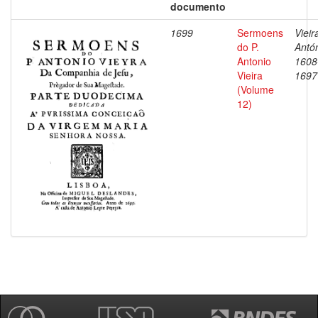
documento
1699
Sermoens
Vieir
do P.
Antón
Antonio
1608
Vieira
1697
(Volume
12)