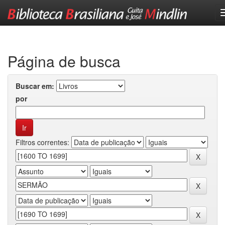
Skip
navigation
Página de busca
Buscar em:
por
Filtros correntes: