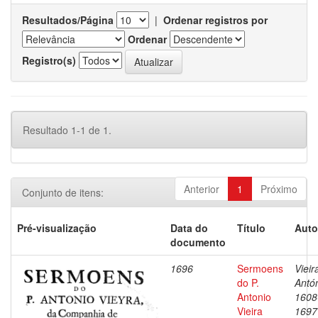
Resultados/Página
|
Ordenar registros por
Ordenar
Registro(s)
Resultado 1-1 de 1.
Anterior
1
Próximo
Conjunto de itens:
Pré-visualização
Data do
Título
Auto
documento
1696
Sermoens
Vieir
do P.
Antón
Antonio
1608
Vieira
1697