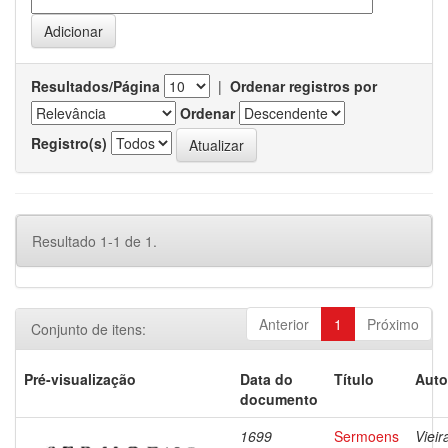
Resultados/Página
|
Ordenar registros por
Ordenar
Registro(s)
Resultado 1-1 de 1.
Anterior
1
Próximo
Conjunto de itens:
Pré-visualização
Data do
Título
Auto
documento
1699
Sermoens
Vieir