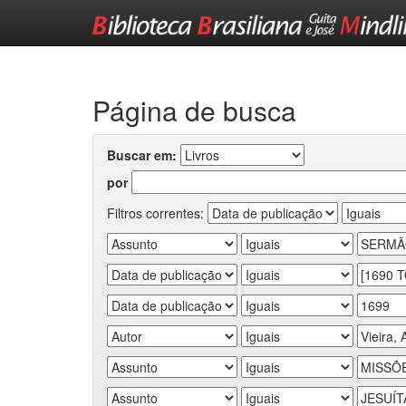
Skip
navigation
Página de busca
Buscar em:
por
Filtros correntes: