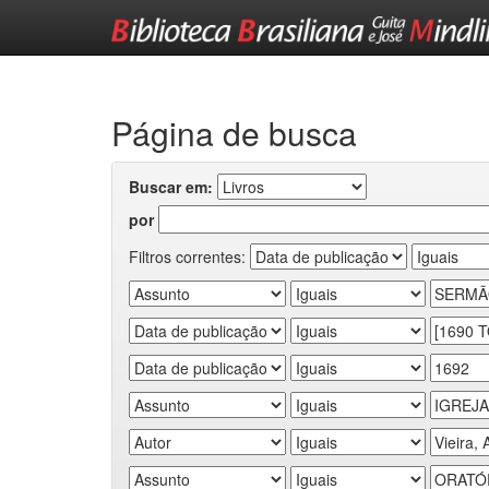
Skip
navigation
Página de busca
Buscar em:
por
Filtros correntes: