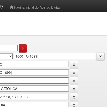
-->
Página inicial do Acervo Digital