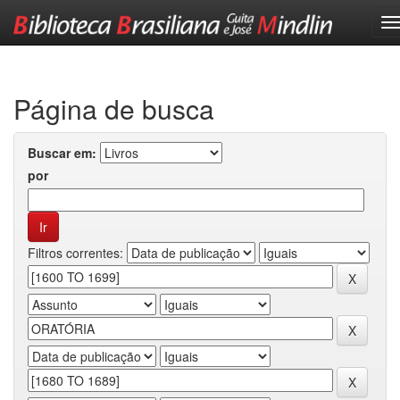
Skip
navigation
Página de busca
Buscar em:
por
Filtros correntes: