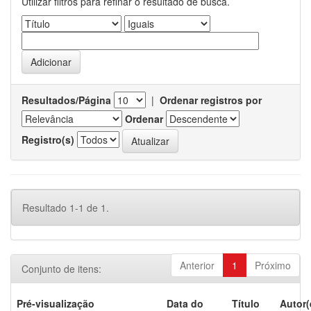
Utilizar filtros para refinar o resultado de busca.
Resultados/Página
|
Ordenar registros por
Ordenar
Registro(s)
Resultado 1-1 de 1.
Anterior
1
Próximo
Conjunto de itens:
Pré-visualização
Data do
Título
Autor(