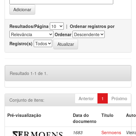
Resultados/Página
|
Ordenar registros por
Ordenar
Registro(s)
Resultado 1-1 de 1.
Anterior
1
Próximo
Conjunto de itens:
Pré-visualização
Data do
Título
Auto
documento
1683
Sermoens
Vieir