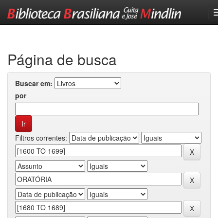
Skip
navigation
Página de busca
Buscar em:
por
Filtros correntes: