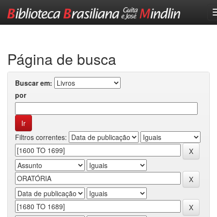
Skip
navigation
Página de busca
Buscar em:
por
Filtros correntes: