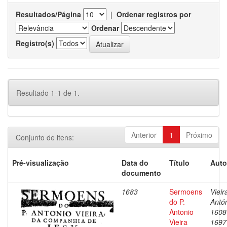
Resultados/Página
|
Ordenar registros por
Ordenar
Registro(s)
Resultado 1-1 de 1.
Anterior
1
Próximo
Conjunto de itens:
Pré-visualização
Data do
Título
Auto
documento
1683
Sermoens
Vieir
do P.
Antón
Antonio
1608
Vieira
1697