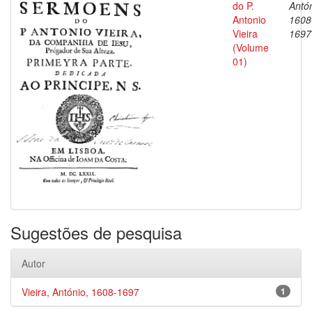
do P.
Antón
Antonio
1608
Vieira
1697
(Volume
01)
Sugestões de pesquisa
Autor
Vieira, António, 1608-1697
1