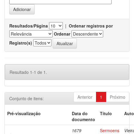
Resultados/Página
|
Ordenar registros por
Ordenar
Registro(s)
Resultado 1-1 de 1.
Anterior
1
Próximo
Conjunto de itens:
Pré-visualização
Data do
Título
Auto
documento
1679
Sermoens
Vieir