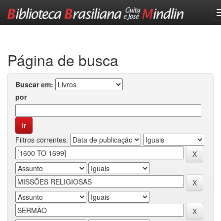
Skip
navigation
Página de busca
Buscar em:
por
Filtros correntes: