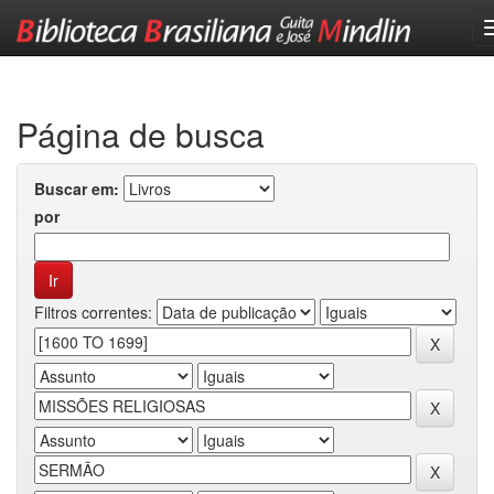
Skip
navigation
Página de busca
Buscar em:
por
Filtros correntes: