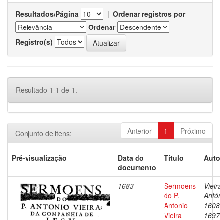
Resultados/Página
|
Ordenar registros por
Ordenar
Registro(s)
Resultado 1-1 de 1.
Anterior
1
Próximo
Conjunto de itens:
Pré-visualização
Data do
Título
Auto
documento
1683
Sermoens
Vieir
do P.
Antón
Antonio
1608
Vieira
1697