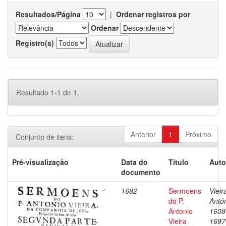
Resultados/Página
|
Ordenar registros por
Ordenar
Registro(s)
Resultado 1-1 de 1.
Anterior
1
Próximo
Conjunto de itens:
Pré-visualização
Data do
Título
Auto
documento
1682
Sermoens
Vieir
do P.
Antón
Antonio
1608
Vieira
1697