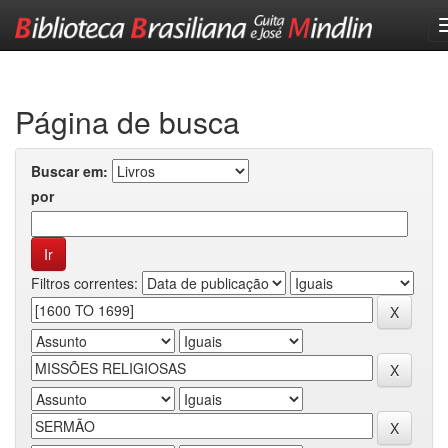
Skip
navigation
Página de busca
Buscar em:
por
Filtros correntes: