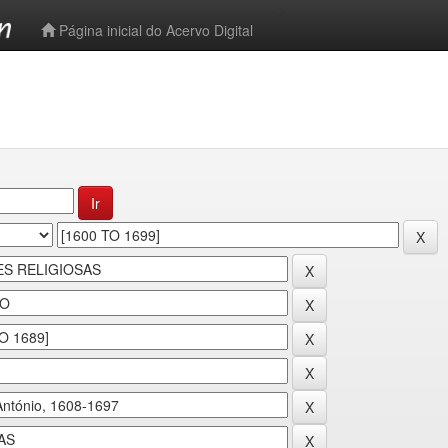
-->
Página inicial do Acervo Digital