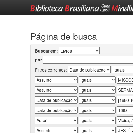
Skip
navigation
Página de busca
Buscar em:
por
Filtros correntes: