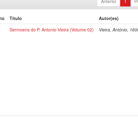
Anterior
1
P
to
Título
Autor(es)
Sermoens do P. Antonio Vieira (Volume 02)
Vieira, António, 16