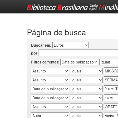
Skip
navigation
Página de busca
Buscar em:
por
Filtros correntes: