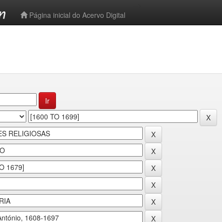
-->
Página inicial do Acervo Digital