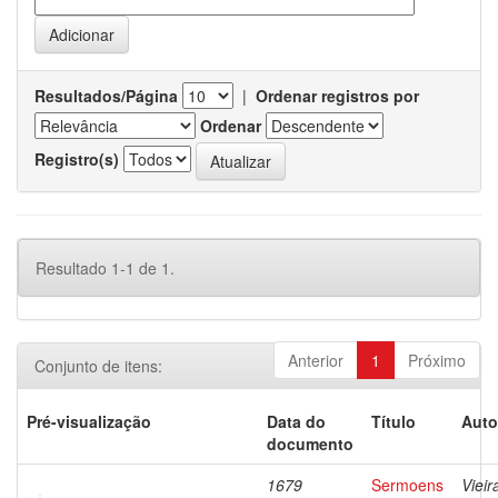
Resultados/Página
|
Ordenar registros por
Ordenar
Registro(s)
Resultado 1-1 de 1.
Anterior
1
Próximo
Conjunto de itens:
Pré-visualização
Data do
Título
Auto
documento
1679
Sermoens
Vieir