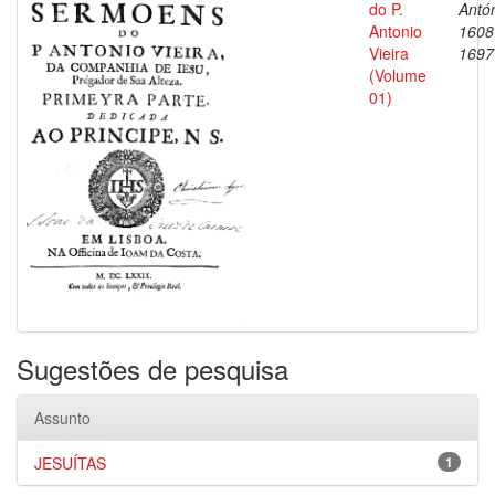
do P.
Antón
Antonio
1608
Vieira
1697
(Volume
01)
Sugestões de pesquisa
Assunto
JESUÍTAS
1