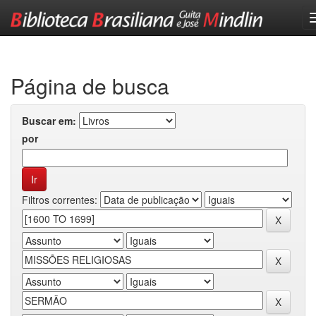
Skip
navigation
Página de busca
Buscar em:
por
Filtros correntes: