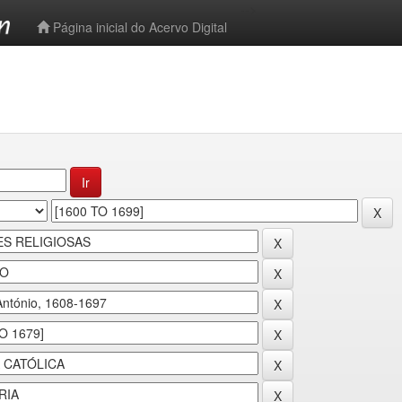
-->
Página inicial do Acervo Digital