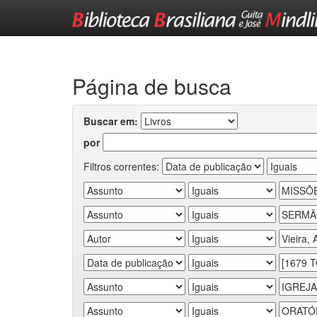
Skip
navigation
Página de busca
Buscar em:
por
Filtros correntes: