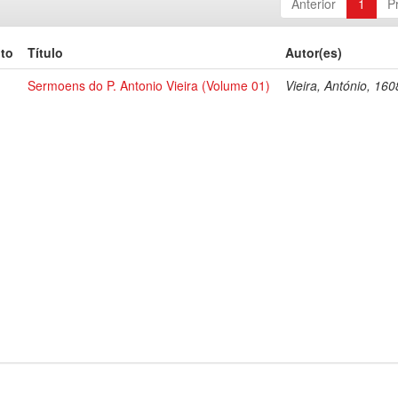
Anterior
1
P
to
Título
Autor(es)
Sermoens do P. Antonio Vieira (Volume 01)
Vieira, António, 16