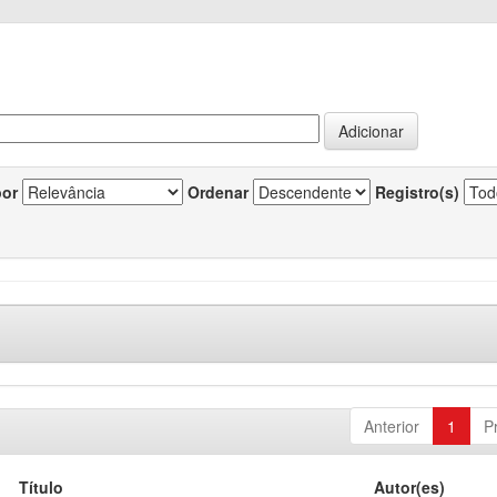
por
Ordenar
Registro(s)
Anterior
1
P
Título
Autor(es)