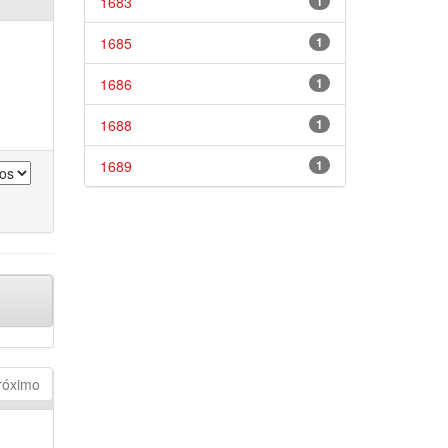
1683
1
1685
1
1686
1
1688
1
1689
1
róximo