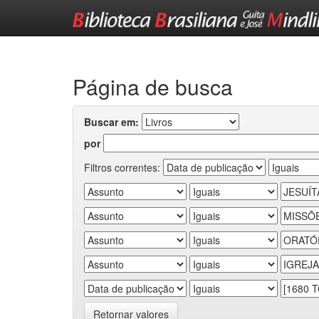
Skip
navigation
Página de busca
Buscar em:
por
Filtros correntes:
Retornar valores