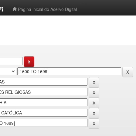
-->
Página inicial do Acervo Digital