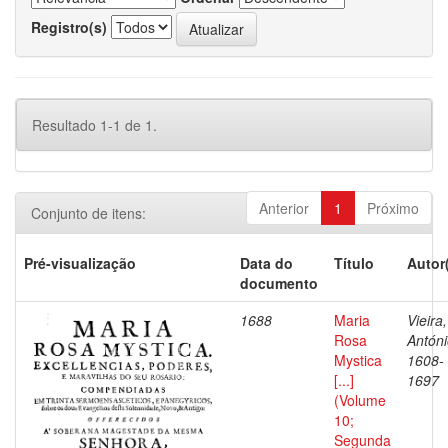
Registro(s)
Resultado 1-1 de 1.
Anterior
1
Próximo
Conjunto de itens:
Pré-visualização
Data do
Título
Autor
documento
1688
Maria
Vieira,
Rosa
Antóni
Mystica
1608-
[...]
1697
(Volume
10;
Segunda