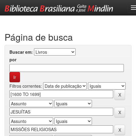
Skip
navigation
Página de busca
Buscar em:
por
Filtros correntes: