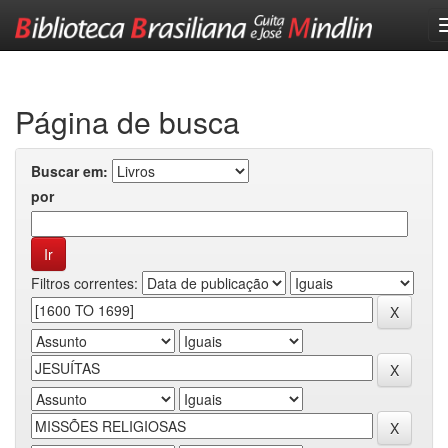
Skip
navigation
Página de busca
Buscar em:
por
Filtros correntes: