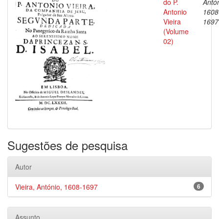
do P.
Antón
Antonio
1608
Vieira
1697
(Volume
02)
Sugestões de pesquisa
Autor
Vieira, António, 1608-1697
6
Assunto