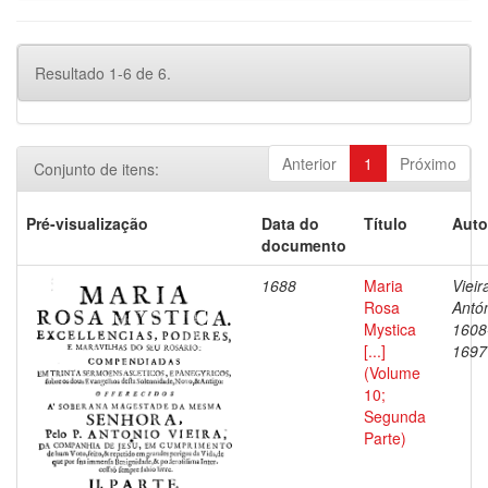
Resultado 1-6 de 6.
Anterior
1
Próximo
Conjunto de itens:
Pré-visualização
Data do
Título
Auto
documento
1688
Maria
Vieir
Rosa
Antón
Mystica
1608
[...]
1697
(Volume
10;
Segunda
Parte)