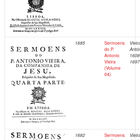
1685
Sermoens
Vieir
do P.
Antón
Antonio
1608
Vieira
1697
(Volume
04)
1682
Sermoens
Vieir