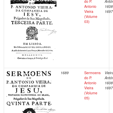
do P.
Antón
Antonio
1608
Vieira
1697
(Volume
03)
1689
Sermoens
Vieir
do P.
Antón
Antonio
1608
Vieira
1697
(Volume
05)