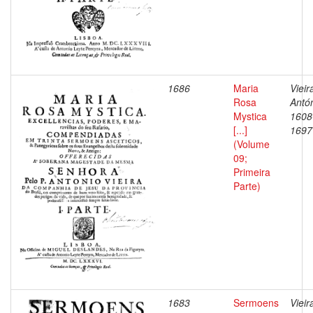
1686
Maria
Vieir
Rosa
Antón
Mystica
1608
[...]
1697
(Volume
09;
Primeira
Parte)
1683
Sermoens
Vieir