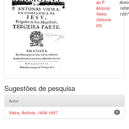
do P.
Antón
Antonio
1608
Vieira
1697
(Volume
03)
Sugestões de pesquisa
Autor
Vieira, António, 1608-1697
1