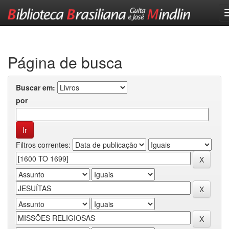
Skip
navigation
Página de busca
Buscar em:
por
Filtros correntes: