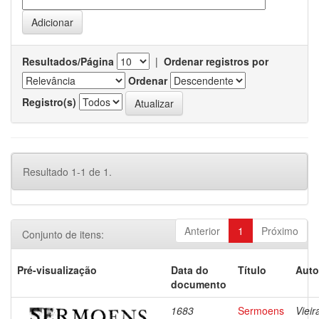
Resultados/Página
|
Ordenar registros por
Ordenar
Registro(s)
Resultado 1-1 de 1.
Anterior
1
Próximo
Conjunto de itens:
Pré-visualização
Data do
Título
Auto
documento
1683
Sermoens
Vieir