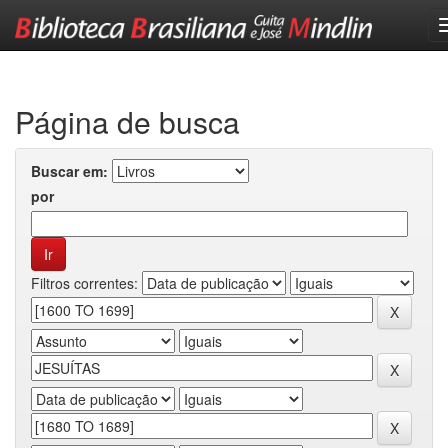
Skip
navigation
Página de busca
Buscar em:
por
Filtros correntes: