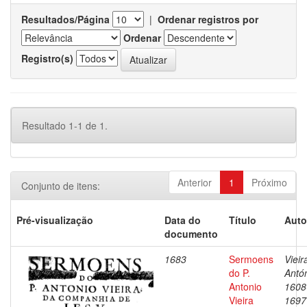
Resultados/Página
|
Ordenar registros por
Ordenar
Registro(s)
Resultado 1-1 de 1.
Anterior
1
Próximo
Conjunto de itens:
Pré-visualização
Data do
Título
Auto
documento
1683
Sermoens
Vieir
do P.
Antón
Antonio
1608
Vieira
1697