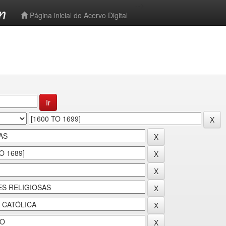
-->
Página inicial do Acervo Digital