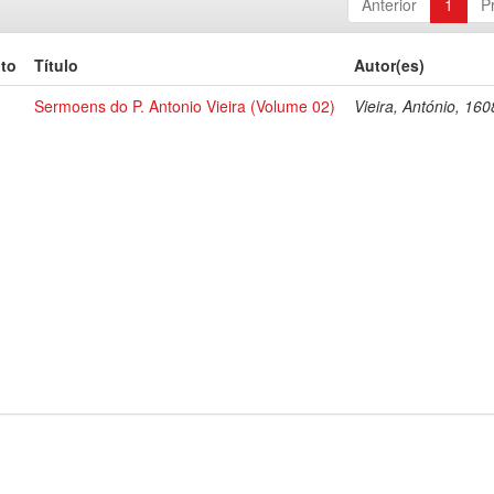
Anterior
1
P
to
Título
Autor(es)
Sermoens do P. Antonio Vieira (Volume 02)
Vieira, António, 16