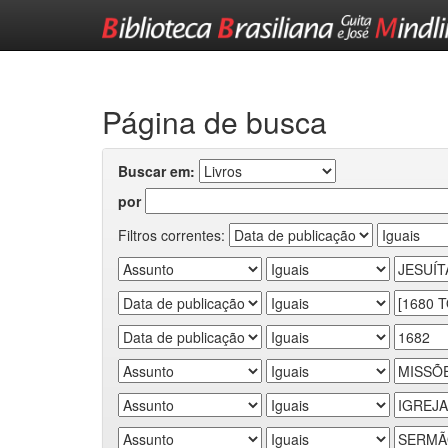
Skip
navigation
Página de busca
Buscar em:
por
Filtros correntes: