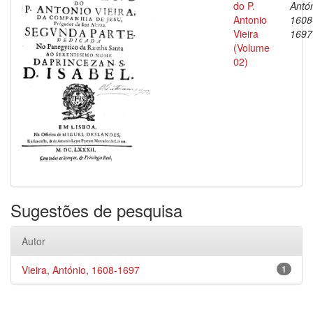
do P.
Antón
Antonio
1608
Vieira
1697
(Volume
02)
Sugestões de pesquisa
Autor
Vieira, António, 1608-1697
1