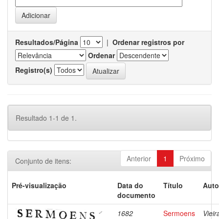
Resultados/Página
|
Ordenar registros por
Ordenar
Registro(s)
Resultado 1-1 de 1.
Anterior
1
Próximo
Conjunto de itens:
Pré-visualização
Data do
Título
Auto
documento
1682
Sermoens
Vieir