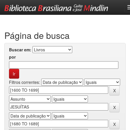
Skip
navigation
Página de busca
Buscar em:
por
Filtros correntes: