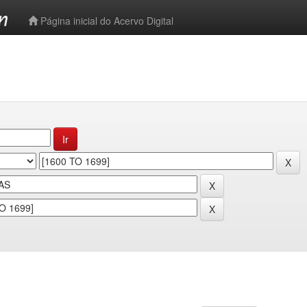
-->
Página inicial do Acervo Digital