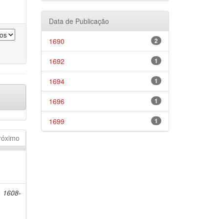
Data de Publicação
1690
2
1692
1
1694
1
1696
1
1699
1
róximo
, 1608-