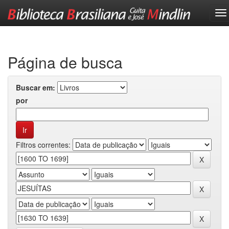
Skip
navigation
Página de busca
Buscar em:
por
Filtros correntes: