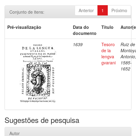
Anterior
1
Próximo
Conjunto de itens:
Pré-visualização
Data do
Título
Autor(e
documento
1639
Tesoro
Ruiz de
de la
Montoy
lengva
Antonio
gvarani
1585-
1652
Sugestões de pesquisa
Autor