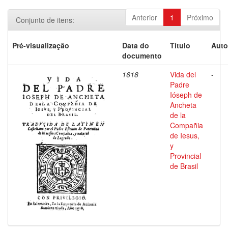
Anterior
1
Próximo
Conjunto de itens:
Pré-visualização
Data do
Título
Auto
documento
1618
Vida del
-
Padre
Ióseph de
Ancheta
de la
Compañia
de Iesus,
y
Provincial
de Brasil