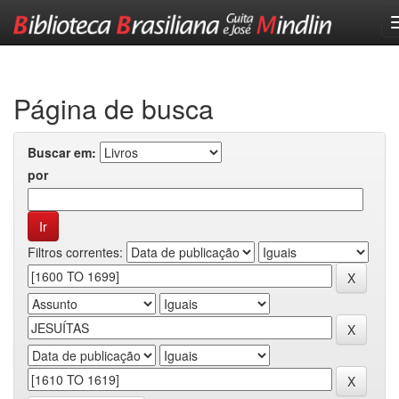
Skip
navigation
Página de busca
Buscar em:
por
Filtros correntes: