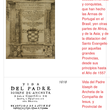
y conquistas,
que han hecho
las Armas de
Portugal en el
Brasil, yen otras
partes de Africa,
y de la Asia; y de
la dilatacion del
Santo Evangelio
por aquellas
grandes
Provincias,
desde sus
principios hasta
el Año de 1557
1618
Vida del Padre
Ióseph de
Ancheta de la
Compañia de
Iesus, y
Provincial de