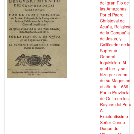
del gran Rio de
las Amazonas.
Por el Padre
Christoval de
Acuña, Religioso
de la Compañia
de Jesus, y
Calificador de la
Suprema
General
Inquisicion. Al
qual fue, y se
hizo por ordem
de su Magestad,
el año de 1639.
Por la Provincia
de Quito en los
Reynos del Peru.
Al
Excelentissimo
Señor Conde
Duque de