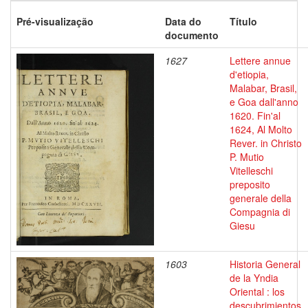
Pré-visualização
Data do
Título
documento
1627
Lettere annue
d'etiopia,
Malabar, Brasil,
e Goa dall'anno
1620. Fin'al
1624, Al Molto
Rever. in Christo
P. Mutio
Vitelleschi
preposito
generale della
Compagnia di
Giesu
1603
Historia General
de la Yndia
Oriental : los
descubrimientos,