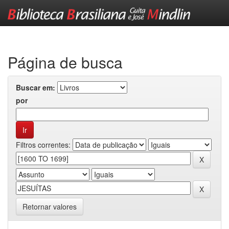
Skip
navigation
Página de busca
Buscar em:
por
Filtros correntes:
Retornar valores