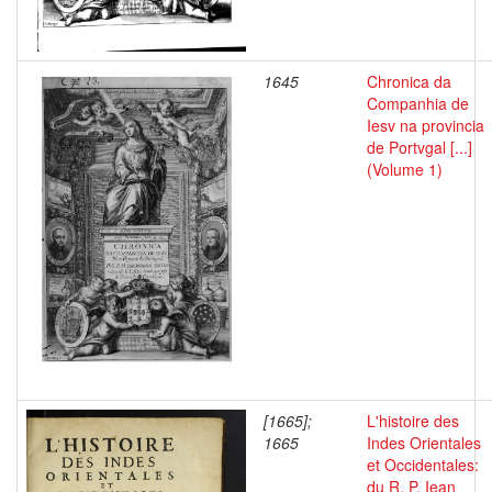
1645
Chronica da
Companhia de
Iesv na provincia
de Portvgal [...]
(Volume 1)
[1665];
L'histoire des
1665
Indes Orientales
et Occidentales:
du R. P. Iean