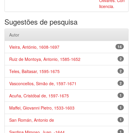
Olivares. Con
licencia.
Sugestões de pesquisa
Autor
Vieira, António, 1608-1697
14
Ruiz de Montoya, Antonio, 1585-1652
2
Teles, Baltasar, 1595-1675
2
Vasconcellos, Simão de, 1597-1671
2
Acuña, Cristóbal de, 1597-1675
1
Maffei, Giovanni Pietro, 1533-1603
1
San Román, Antonio de
1
Sardina Mimoso, Juan, -1644
1