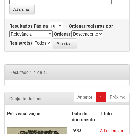
Resultados/Página
|
Ordenar registros por
Ordenar
Registro(s)
Resultado 1-1 de 1.
Anterior
1
Próximo
Conjunto de itens:
Pré-visualização
Data do
Título
documento
1663
Articulen van