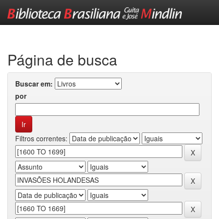
Skip
navigation
Página de busca
Buscar em:
por
Filtros correntes: