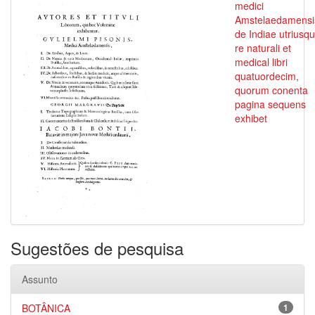
medici
Amstelaedamensi
de Indiae utriusq
re naturali et
medical libri
quatuordecim,
quorum conenta
pagina sequens
exhibet
Sugestões de pesquisa
Assunto
BOTÂNICA
1