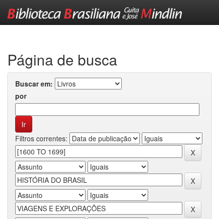
Skip
navigation
Página de busca
Buscar em:
por
Filtros correntes: