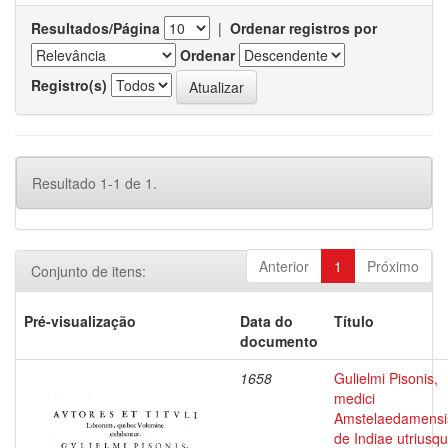
Resultados/Página
|
Ordenar registros por
Ordenar
Registro(s)
Resultado 1-1 de 1.
Anterior
1
Próximo
Conjunto de itens:
Pré-visualização
Data do
Título
documento
1658
Gulielmi Pisonis,
medici
Amstelaedamensi
de Indiae utriusq