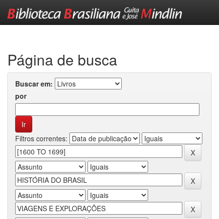
Skip
navigation
Página de busca
Buscar em:
por
Filtros correntes: