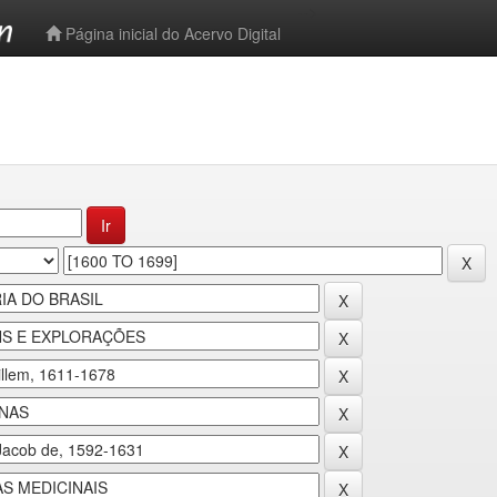
-->
Página inicial do Acervo Digital