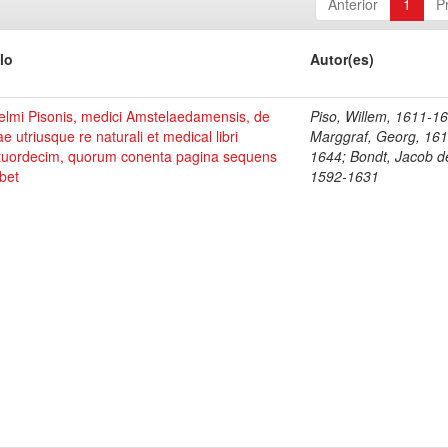
Anterior
1
P
lo
Autor(es)
elmi Pisonis, medici Amstelaedamensis, de
Piso, Willem, 1611-1
ae utriusque re naturali et medical libri
Marggraf, Georg, 161
tuordecim, quorum conenta pagina sequens
1644; Bondt, Jacob d
bet
1592-1631