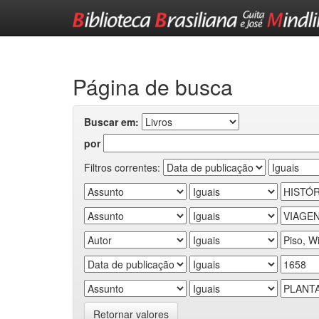
Skip
navigation
Página de busca
Buscar em:
por
Filtros correntes:
Retornar valores