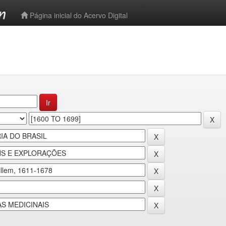
-->
Página inicial do Acervo Digital