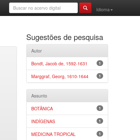
Idioma
Sugestões de pesquisa
Autor
Bondt, Jacob de, 1592-1631
1
Marggraf, Georg, 1610-1644
1
Assunto
BOTÂNICA
1
INDÍGENAS
1
MEDICINA TROPICAL
1