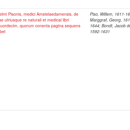
elmi Pisonis, medici Amstelaedamensis, de
Piso, Willem, 1611-1
ae utriusque re naturali et medical libri
Marggraf, Georg, 161
tuordecim, quorum conenta pagina sequens
1644; Bondt, Jacob d
bet
1592-1631