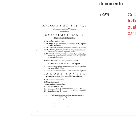
documento
1658
Guli
Indi
qua
exhi