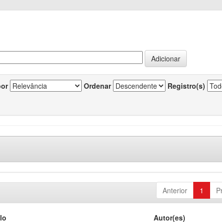
por
Ordenar
Registro(s)
Anterior
1
P
lo
Autor(es)