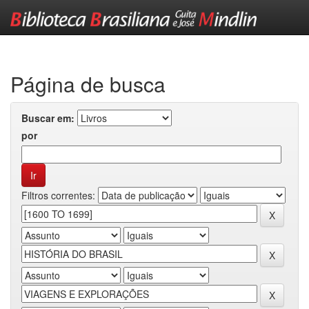
Skip
navigation
Página de busca
Buscar em:
por
Filtros correntes: