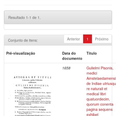
Resultado 1-1 de 1.
Anterior
1
Próximo
Conjunto de itens:
Pré-visualização
Data do
Título
documento
1658
Gulielmi Pisonis,
medici
Amstelaedamensi
de Indiae utriusq
re naturali et
medical libri
quatuordecim,
quorum conenta
pagina sequens
exhibet