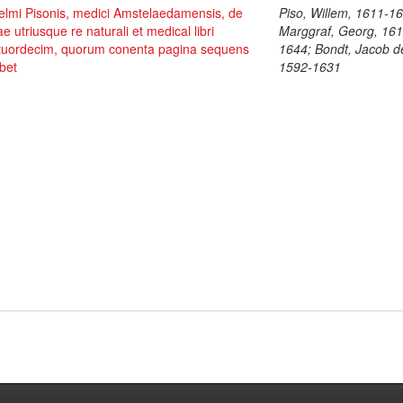
elmi Pisonis, medici Amstelaedamensis, de
Piso, Willem, 1611-1
ae utriusque re naturali et medical libri
Marggraf, Georg, 161
tuordecim, quorum conenta pagina sequens
1644; Bondt, Jacob d
bet
1592-1631