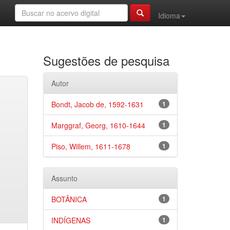
Idioma
Sugestões de pesquisa
Autor
Bondt, Jacob de, 1592-1631
1
Marggraf, Georg, 1610-1644
1
Piso, Willem, 1611-1678
1
Assunto
BOTÂNICA
1
INDÍGENAS
1