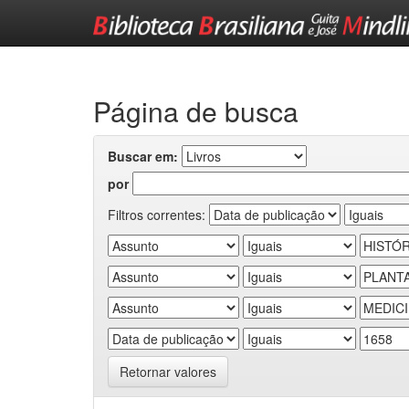
Skip
navigation
Página de busca
Buscar em:
por
Filtros correntes:
Retornar valores