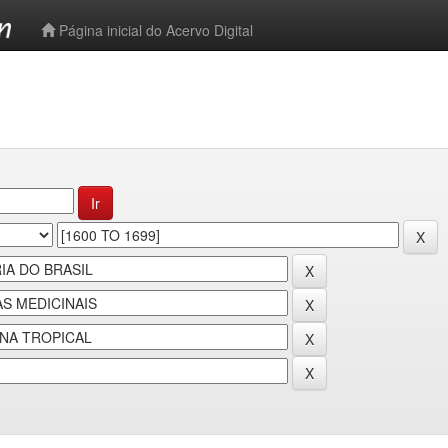
-->
Página inicial do Acervo Digital