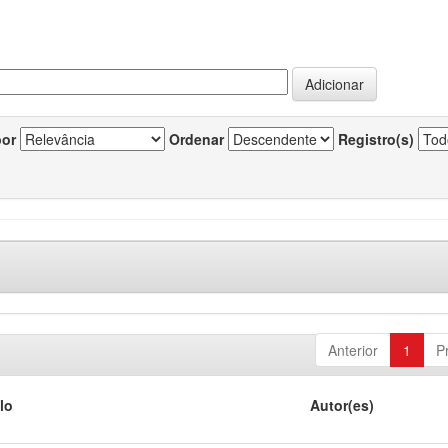
por
Ordenar
Registro(s)
Anterior
1
P
lo
Autor(es)