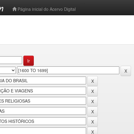
-->
Página inicial do Acervo Digital