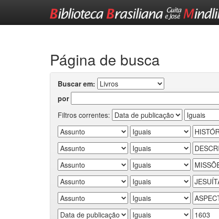
Skip
navigation
Página de busca
Buscar em:
por
Filtros correntes: