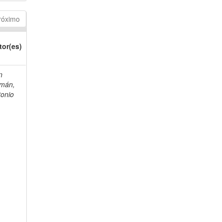
róximo
tor(es)
n
mán,
tonio