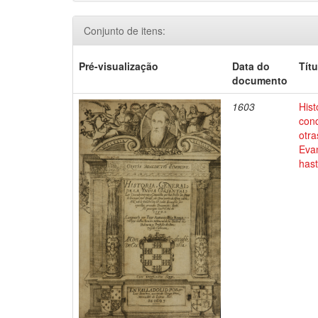
Conjunto de itens:
Pré-visualização
Data do
Títu
documento
1603
Hist
conq
otra
Evan
has