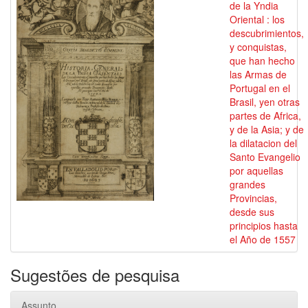
de la Yndia
Oriental : los
descubrimientos,
y conquistas,
que han hecho
las Armas de
Portugal en el
Brasil, yen otras
partes de Africa,
y de la Asia; y de
la dilatacion del
Santo Evangelio
por aquellas
grandes
Provincias,
desde sus
principios hasta
el Año de 1557
Sugestões de pesquisa
Assunto