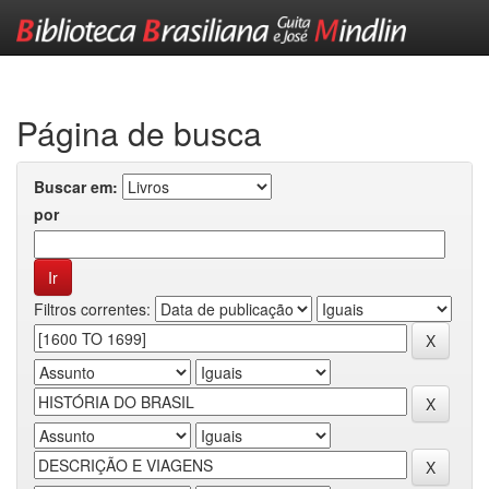
Skip
navigation
Página de busca
Buscar em:
por
Filtros correntes: