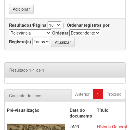
Resultados/Página
|
Ordenar registros por
Ordenar
Registro(s)
Resultado 1-1 de 1.
Anterior
1
Próximo
Conjunto de itens:
Pré-visualização
Data do
Título
documento
1603
Historia General