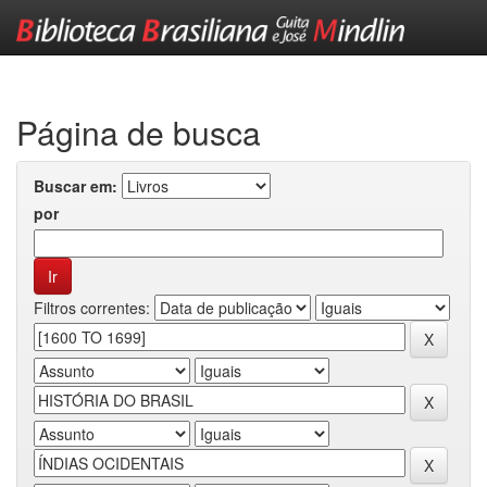
Skip
navigation
Página de busca
Buscar em:
por
Filtros correntes: