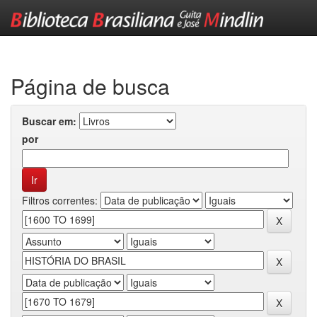
Skip
navigation
Página de busca
Buscar em:
por
Filtros correntes: