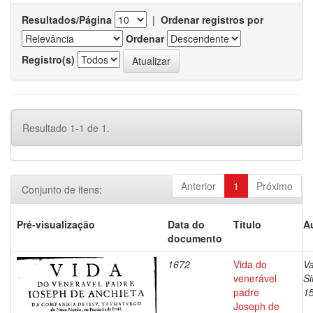
Resultados/Página
|
Ordenar registros por
Ordenar
Registro(s)
Resultado 1-1 de 1.
Anterior
1
Próximo
Conjunto de itens:
Pré-visualização
Data do
Título
A
documento
1672
Vida do
Va
venerável
S
padre
1
Joseph de