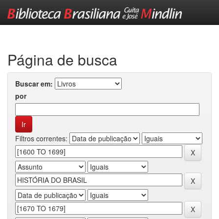
Skip
navigation
Página de busca
Buscar em:
por
Filtros correntes: