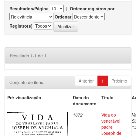
Resultados/Página
|
Ordenar registros por
Ordenar
Registro(s)
Resultado 1-1 de 1.
Anterior
1
Próximo
Conjunto de itens:
Pré-visualização
Data do
Título
A
documento
1672
Vida do
Va
venerável
S
padre
1
Joseph de