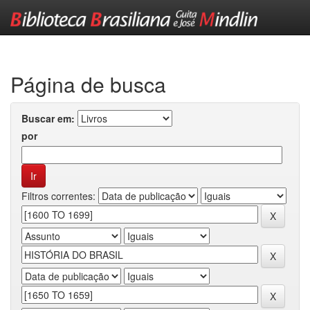
Skip
navigation
Página de busca
Buscar em:
por
Filtros correntes: