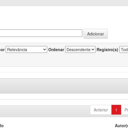
por
Ordenar
Registro(s)
Anterior
1
P
lo
Autor(