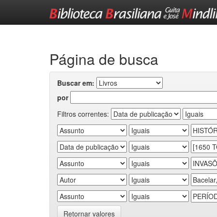
Skip
navigation
Página de busca
Buscar em:
por
Filtros correntes:
Retornar valores