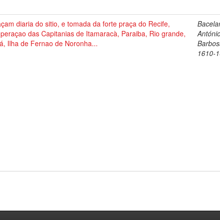
çam diaria do sitio, e tomada da forte praça do Recife,
Bacelar
peraçao das Capitanias de Itamaracà, Paraiba, Rio grande,
Antóni
á, Ilha de Fernao de Noronha...
Barbos
1610-