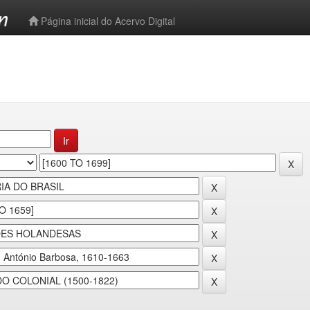
-->
Página inicial do Acervo Digital