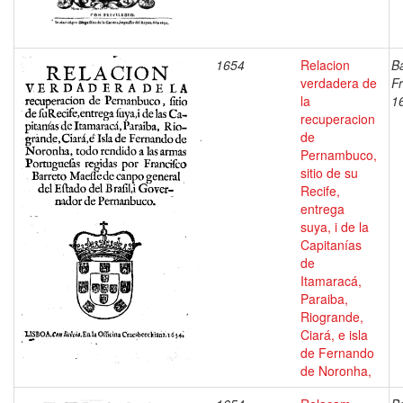
1654
Relacion
Ba
verdadera de
Fr
la
1
recuperacion
de
Pernambuco,
sitio de su
Recife,
entrega
suya, i de la
Capitanías
de
Itamaracá,
Paraiba,
Riogrande,
Ciará, e isla
de Fernando
de Noronha,