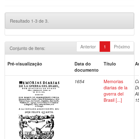
Resultado 1-3 de 3.
Anterior
1
Próximo
Conjunto de itens:
Pré-visualização
Data do
Título
A
documento
1654
Memorias
C
diarias de la
D
gverra del
A
Brasil [...]
1