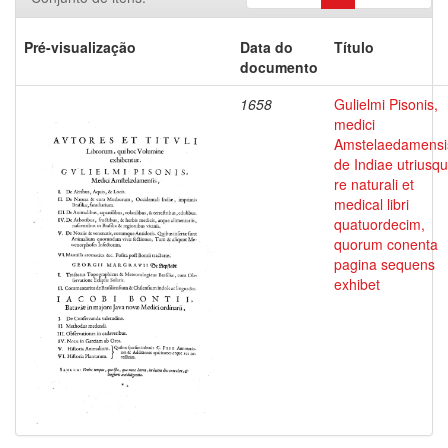
Pré-visualização
Data do
Título
documento
1658
Gulielmi Pisonis,
medici
Amstelaedamensi
de Indiae utriusq
re naturali et
medical libri
quatuordecim,
quorum conenta
pagina sequens
exhibet