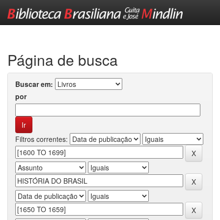
Skip
navigation
Página de busca
Buscar em:
por
Filtros correntes: