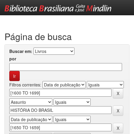
Skip
navigation
Página de busca
Buscar em:
por
Filtros correntes: