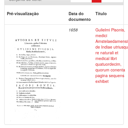
Pré-visualização
Data do
Título
documento
1658
Gulielmi Pisonis,
medici
Amstelaedamensi
de Indiae utriusq
re naturali et
medical libri
quatuordecim,
quorum conenta
pagina sequens
exhibet