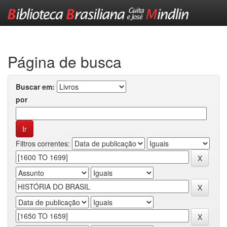
Skip
navigation
Página de busca
Buscar em:
por
Filtros correntes: