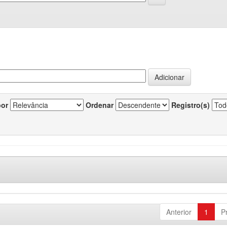
por
Ordenar
Registro(s)
Anterior
1
P