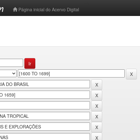
-->
Página inicial do Acervo Digital