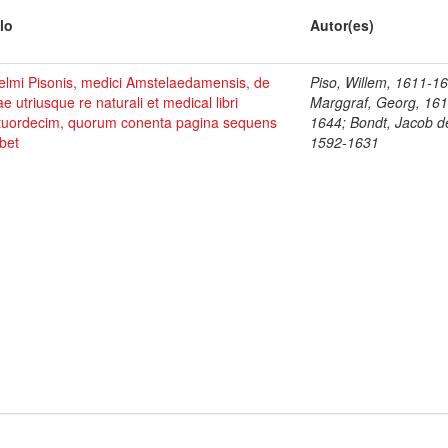
lo
Autor(es)
elmi Pisonis, medici Amstelaedamensis, de
Piso, Willem, 1611-1
ae utriusque re naturali et medical libri
Marggraf, Georg, 161
tuordecim, quorum conenta pagina sequens
1644; Bondt, Jacob d
bet
1592-1631