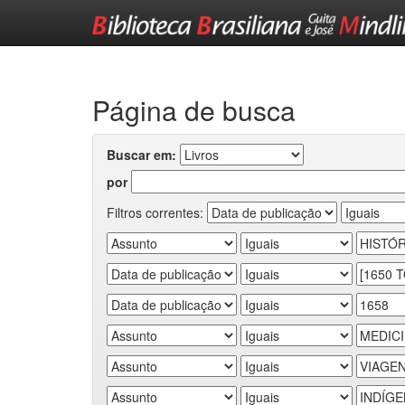
Skip
navigation
Página de busca
Buscar em:
por
Filtros correntes: