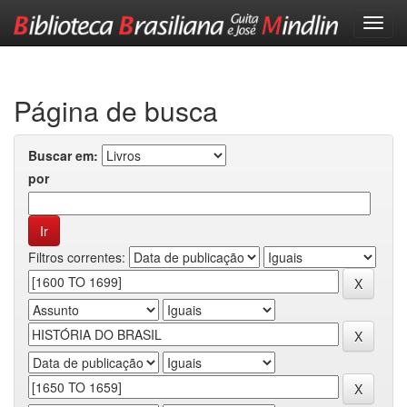
Skip
navigation
Página de busca
Buscar em:
por
Filtros correntes: