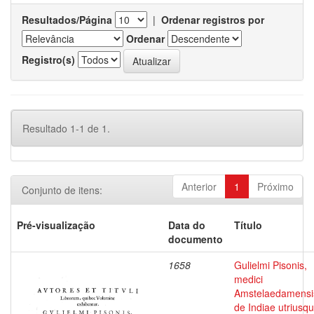
Resultados/Página
|
Ordenar registros por
Ordenar
Registro(s)
Resultado 1-1 de 1.
Anterior
1
Próximo
Conjunto de itens:
Pré-visualização
Data do
Título
documento
1658
Gulielmi Pisonis,
medici
Amstelaedamensi
de Indiae utriusq