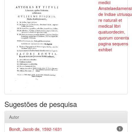
medici
Amstelaedamensi
de Indiae utriusq
re naturali et
medical libri
quatuordecim,
quorum conenta
pagina sequens
exhibet
Sugestões de pesquisa
Autor
Bondt, Jacob de, 1592-1631
1