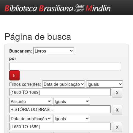
Skip
navigation
Página de busca
Buscar em:
por
Filtros correntes: