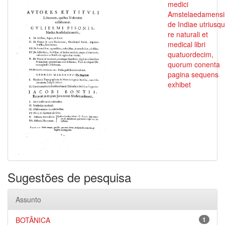
medici
Amstelaedamensi
de Indiae utriusq
re naturali et
medical libri
quatuordecim,
quorum conenta
pagina sequens
exhibet
Sugestões de pesquisa
Assunto
BOTÂNICA
1