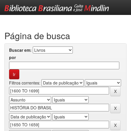
Skip
navigation
Página de busca
Buscar em:
por
Filtros correntes: